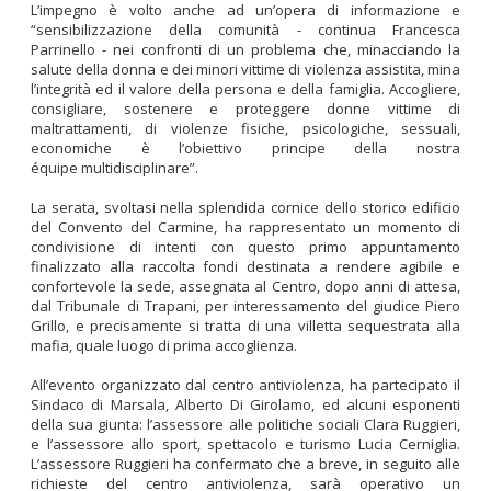
L’impegno è volto anche ad un’opera di informazione e
“sensibilizzazione della comunità - continua Francesca
Parrinello - nei confronti di un problema che, minacciando la
salute della donna e dei minori vittime di violenza assistita, mina
l’integrità ed il valore della persona e della famiglia. Accogliere,
consigliare, sostenere e proteggere donne vittime di
maltrattamenti, di violenze fisiche, psicologiche, sessuali,
economiche è l’obiettivo principe della nostra
équipe multidisciplinare”.
La serata, svoltasi nella splendida cornice dello storico edificio
del Convento del Carmine, ha rappresentato un momento di
condivisione di intenti con questo primo appuntamento
finalizzato alla raccolta fondi destinata a rendere agibile e
confortevole la sede, assegnata al Centro, dopo anni di attesa,
dal Tribunale di Trapani, per interessamento del giudice Piero
Grillo, e precisamente si tratta di una villetta sequestrata alla
mafia, quale luogo di prima accoglienza.
All’evento organizzato dal centro antiviolenza, ha partecipato il
Sindaco di Marsala, Alberto Di Girolamo, ed alcuni esponenti
della sua giunta: l’assessore alle politiche sociali Clara Ruggieri,
e l’assessore allo sport, spettacolo e turismo Lucia Cerniglia.
L’assessore Ruggieri ha confermato che a breve, in seguito alle
richieste del centro antiviolenza, sarà operativo un