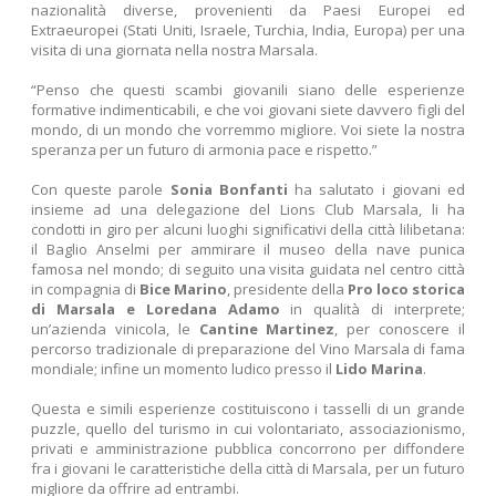
nazionalità diverse, provenienti da Paesi Europei ed
Extraeuropei (Stati Uniti, Israele, Turchia, India, Europa) per una
visita di una giornata nella nostra Marsala.
“Penso che questi scambi giovanili siano delle esperienze
formative indimenticabili, e che voi giovani siete davvero figli del
mondo, di un mondo che vorremmo migliore. Voi siete la nostra
speranza per un futuro di armonia pace e rispetto.”
Con queste parole
Sonia Bonfanti
ha salutato i giovani ed
insieme ad una delegazione del Lions Club Marsala, li ha
condotti in giro per alcuni luoghi significativi della città lilibetana:
il Baglio Anselmi per ammirare il museo della nave punica
famosa nel mondo; di seguito una visita guidata nel centro città
in compagnia di
Bice Marino
, presidente della
Pro loco storica
di Marsala e Loredana Adamo
in qualità di interprete;
un’azienda vinicola, le
Cantine Martinez
, per conoscere il
percorso tradizionale di preparazione del Vino Marsala di fama
mondiale; infine un momento ludico presso il
Lido Marina
.
Questa e simili esperienze costituiscono i tasselli di un grande
puzzle, quello del turismo in cui volontariato, associazionismo,
privati e amministrazione pubblica concorrono per diffondere
fra i giovani le caratteristiche della città di Marsala, per un futuro
migliore da offrire ad entrambi.