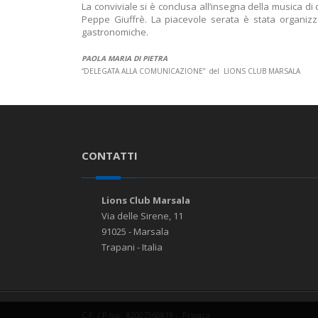
La conviviale si è conclusa all’insegna della musica di 
Peppe Giuffrè. La piacevole serata è stata organiz
gastronomiche.
PAOLA MARIA DI PIETRA
“DELEGATA ALLA COMUNICAZIONE” del LIONS CLUB MARSALA
CONTATTI
Lions Club Marsala
Via delle Sirene, 11
91025 - Marsala
Trapani - Italia
C.F. / P.Iva: 82007360819
-
Privacy