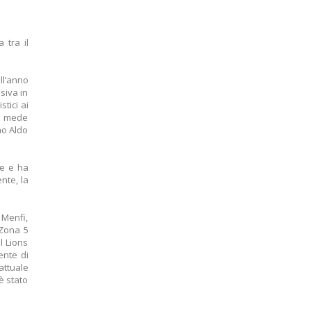
 tra il
ll’anno
siva in
stici ai
le mede
no Aldo
te e ha
ente, la
 Menfi,
 Zona 5
l Lions
ente di
attuale
è stato