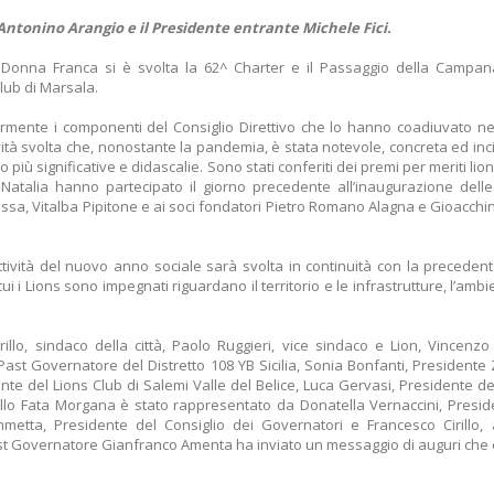
Antonino Arangio e il Presidente entrante Michele Fici.
o Donna Franca si è svolta la 62^ Charter e il Passaggio della Campana
lub di Marsala.
olarmente i componenti del Consiglio Direttivo che lo hanno coadiuvato ne
vità svolta che, nonostante la pandemia, è stata notevole, concreta ed inci
o più significative e didascalie. Sono stati conferiti dei premi per meriti lioni
 e Natalia hanno partecipato il giorno precedente all’inaugurazione del
essa, Vitalba Pipitone e ai soci fondatori Pietro Romano Alagna e Gioacchi
attività del nuovo anno sociale sarà svolta in continuità con la preceden
cui i Lions sono impegnati riguardano il territorio e le infrastrutture, l’ambi
Grillo, sindaco della città, Paolo Ruggieri, vice sindaco e Lion, Vincenzo
Past Governatore del Distretto 108 YB Sicilia, Sonia Bonfanti, Presidente
nte del Lions Club di Salemi Valle del Belice, Luca Gervasi, Presidente de
allo Fata Morgana è stato rappresentato da Donatella Vernaccini, Presid
metta, Presidente del Consiglio dei Governatori e Francesco Cirillo, 
Past Governatore Gianfranco Amenta ha inviato un messaggio di auguri che 