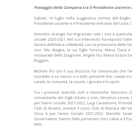
Passaggio della Campana tra il Presidente uscente 
Sabato 10 luglio nella suggestiva cornice del Bagli
Presidente uscente e il Presidente entrante del Lions C
Antonino Arangio ha ringraziato tutti i soci e partic
sociale 2020-2021. Nel suo intervento ha esposto l’atti
favore dell’intera collettività, con la proiezione delle fot
soci: Vito Alagna, le cui figlie Teresa, Maria Clara
restaurate dello Stagnone, Angelo Fici, Maria Grazia S
Ruggieri.
Michele Fici con il suo discorso ha comunicato che l’
ricordato a se stesso e a tutti i presenti che i campi in 
sanità, la comunità, la scuola, i giovani e lo sport.
Tra i presenti autorità civili e lionistiche: Massimo 
comandante dei Vigili Urbani e Lion, Vincenzo Leone, 
per l’anno sociale 2021-2022, Luigi Caradonna, Preside
Club di Alcamo, mentre il Lions Club di Mazara del V
Zona 6 per l’anno sociale 2021-2022. Mariella Sciam
Governatore, hanno fatto pervenire i loro saluti e il 
letto.