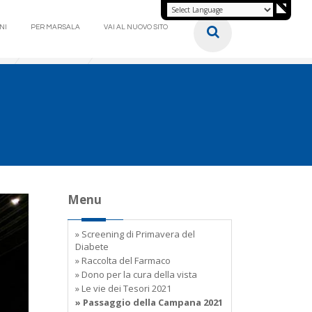
NI
PER MARSALA
VAI AL NUOVO SITO
Menu
» Screening di Primavera del
Diabete
» Raccolta del Farmaco
» Dono per la cura della vista
» Le vie dei Tesori 2021
» Passaggio della Campana 2021