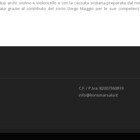
due archi: violino e violoncello e con la cassata siciliana preparata dal no
zata grazie al contributo del socio Diego Maggio per le sue competen
C.F. / P.Iva: 82007360819
info@lionsmarsala.it