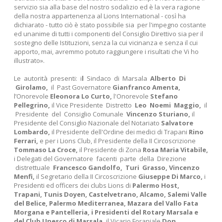
servizio sia alla base del nostro sodalizio ed è la vera ragione
della nostra appartenenza al Lions International - così ha
dichiarato - tutto ciò è stato possibile sia per l'impegno costante
ed unanime di tutti i componenti del Consiglio Direttivo sia per il
sostegno delle Istituzioni, senza la cui vicinanza e senza il cui
apporto, mai, avremmo potuto raggiungere i risultati che Vi ho
illustrato».
Le autorità presenti: i
l
Sindaco di Marsala
Alberto Di
Girolamo,
il Past Governatore
Gianfranco Amenta,
l’Onorevole
Eleonora Lo Curto,
l'Onorevole
Stefano
Pellegrino,
il Vice Presidente Distretto
Leo Noemi Maggio,
il
Presidente del Consiglio Comunale
Vincenzo Sturiano,
il
Presidente del Consiglio Nazionale del Notariato
Salvatore
Lombardo,
il Presidente dell'Ordine dei medici di Trapani
Rino
Ferrari,
e per i Lions Club, il Presidente della II Circoscrizione
Tommaso La Croce,
il Presidente di Zona
Rosa Maria Vitabile,
i Delegati del Governatore facenti parte della Direzione
distrettuale
Francesco Gandolfo, Turi Grasso, Vincenzo
Menfi,
il Segretario della II Circoscrizione
Giuseppe Di Marco,
i
Presidenti ed officers dei clubs Lions di
Palermo Host,
Trapani, Tunis Doyen, Castelvetrano, Alcamo, Salemi Valle
del Belice, Palermo Mediterranea, Mazara del Vallo Fata
Morgana e Pantelleria, i Presidenti del Rotary Marsala e
del Club Unesco di Marsala,
il Vicario Foraniale
Don