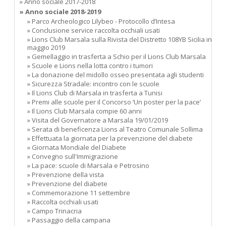
» Anno sociale 2017-2018
» Anno sociale 2018-2019
» Parco Archeologico Lilybeo - Protocollo d’Intesa
» Conclusione service raccolta occhiali usati
» Lions Club Marsala sulla Rivista del Distretto 108YB Sicilia in
maggio 2019
» Gemellaggio in trasferta a Schio per il Lions Club Marsala
» Scuole e Lions nella lotta contro i tumori
» La donazione del midollo osseo presentata agli studenti
» Sicurezza Stradale: incontro con le scuole
» Il Lions Club di Marsala in trasferta a Tunisi
» Premi alle scuole per il Concorso ‘Un poster per la pace’
» Il Lions Club Marsala compie 60 anni
» Visita del Governatore a Marsala 19/01/2019
» Serata di beneficenza Lions al Teatro Comunale Sollima
» Effettuata la giornata per la prevenzione del diabete
» Giornata Mondiale del Diabete
» Convegno sull'Immigrazione
» La pace: scuole di Marsala e Petrosino
» Prevenzione della vista
» Prevenzione del diabete
» Commemorazione 11 settembre
» Raccolta occhiali usati
» Campo Trinacria
» Passaggio della campana