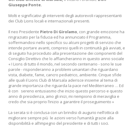
Giuseppe Ponte.
Molti e significativi gli interventi degli autorevoli rappresentanti
dei Club Lions locali e internazionali presenti.
Il neo Presidente
Pietro Di Girolamo
, con grande emozione ha
ringraziato per la fiducia ed ha annunciato il Programma,
soffermandosi nello specifico su alcuni progetti di servizio che
intende portare avanti, compresi quelli in continuità già avviati, e
di seguito ha proceduto alla presentazione dei componenti del
Consiglio Direttivo che lo affiancheranno in questo anno sociale
« I Lions di tutto il mondo, nel secondo centenario - sono le sue
parole - risponderanno a problemi umanitari che riguardano
vista, diabete, fame, cancro pediatrico, ambiente. Cinque sfide
alle quali il Lions Club di Marsala aderisce insieme al tema di
grande importanza che riguarda la pace nel Mediterraneo … Ed
è con sereno entusiasmo che inizio questo percorso e questo
anno di presidenza, amo gli inizi, mi riempiono di meraviglia e
credo che sia proprio l’inizio a garantire il proseguimento »
La serata si è conclusa con un brindisi di augurio nell’ottica di
migliorare sempre più le azioni verso l’umanità grazie alla
disponibilità e all’impegno del presidente e di tutti i soci.